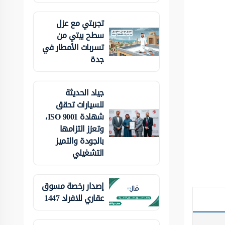
تجربتي مع عزل
سطح بيتي من
تسربات الأمطار في
جدة
جياد الحديثة
للسيارات تحقق
شهادة ISO 9001،
وتعزز التزامها
بالجودة والتميز
التشغيلي
إصدار رخصة مسوق
عقاري للافراد 1447