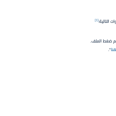
[1]
تم ضغط الملف.
نا
“.