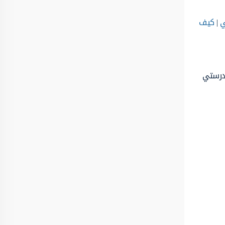
ي
|
كيف
مدرستي