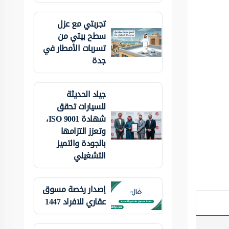
تجربتي مع عزل
سطح بيتي من
تسربات الأمطار في
جدة
جياد الحديثة
للسيارات تحقق
شهادة ISO 9001،
وتعزز التزامها
بالجودة والتميز
التشغيلي
إصدار رخصة مسوق
عقاري للافراد 1447