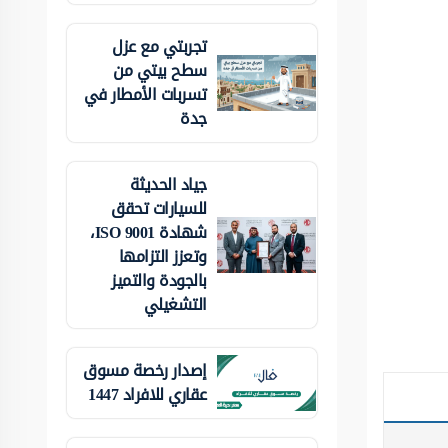
تجربتي مع عزل
سطح بيتي من
تسربات الأمطار في
جدة
جياد الحديثة
للسيارات تحقق
شهادة ISO 9001،
وتعزز التزامها
بالجودة والتميز
التشغيلي
إصدار رخصة مسوق
عقاري للافراد 1447