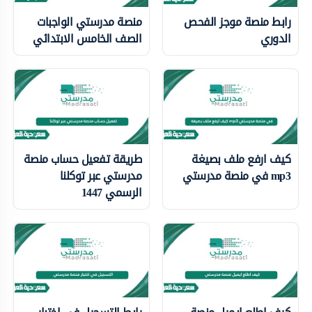
رابط منصة موجز الفحص
منصة مدرستي الواجبات
الدوري
الصف الخامس الابتدائي
كيف ارفع ملف بصيغة
طريقة تفعيل حساب منصة
mp3 في منصة مدرستي
مدرستي عبر توكلنا
الرسمي 1447