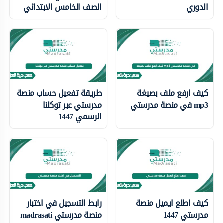
الدوري
الصف الخامس الابتدائي
كيف ارفع ملف بصيغة
طريقة تفعيل حساب منصة
mp3 في منصة مدرستي
مدرستي عبر توكلنا
الرسمي 1447
كيف اطلع ايميل منصة
رابط التسجيل في اختبار
مدرستي 1447
منصة مدرستي madrasati