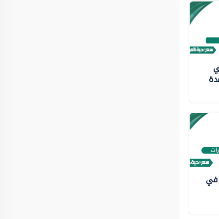
ي
دة
 في