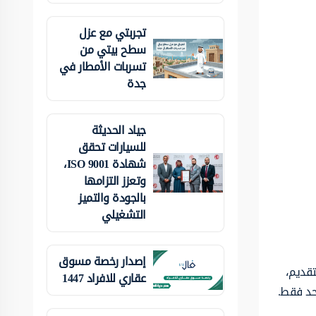
تجربتي مع عزل
سطح بيتي من
تسربات الأمطار في
جدة
جياد الحديثة
للسيارات تحقق
شهادة ISO 9001،
وتعزز التزامها
بالجودة والتميز
التشغيلي
إصدار رخصة مسوق
تقديم،
عقاري للافراد 1447
حد فقط.