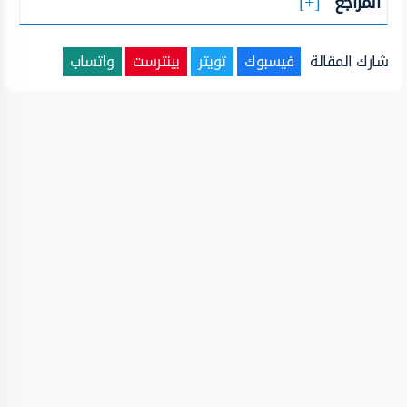
المراجع
شارك المقالة
فيسبوك
تويتر
بينترست
واتساب