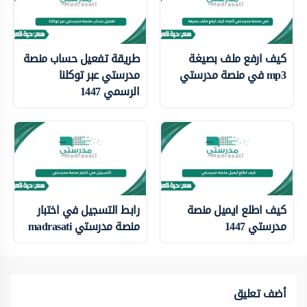
كيف ارفع ملف بصيغة
طريقة تفعيل حساب منصة
mp3 في منصة مدرستي
مدرستي عبر توكلنا
الرسمي 1447
كيف اطلع ايميل منصة
رابط التسجيل في اختبار
مدرستي 1447
منصة مدرستي madrasati
أضف تعليق