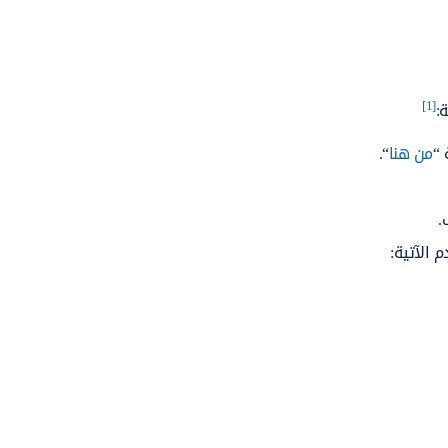
[1]
:
 “
من هنا
“.
.
 الآتية: