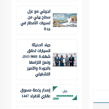
تجربتي مع عزل
سطح بيتي من
تسربات الأمطار في
جدة
جياد الحديثة
للسيارات تحقق
شهادة ISO 9001،
وتعزز التزامها
بالجودة والتميز
التشغيلي
إصدار رخصة مسوق
عقاري للافراد 1447