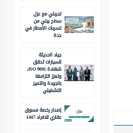
تجربتي مع عزل
سطح بيتي من
تسربات الأمطار في
جدة
جياد الحديثة
للسيارات تحقق
شهادة ISO 9001،
وتعزز التزامها
بالجودة والتميز
التشغيلي
إصدار رخصة مسوق
عقاري للافراد 1447