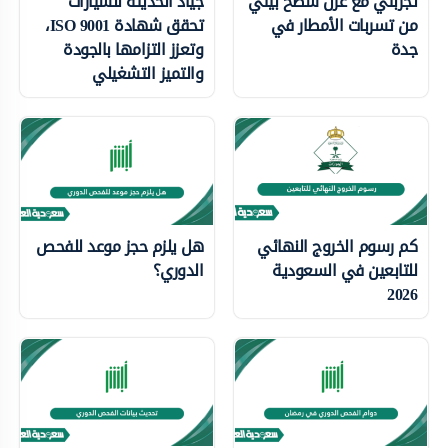
تجربتي مع عزل سطح بيتي
جياد الحديثة للسيارات
من تسربات الأمطار في
تحقق شهادة ISO 9001،
جدة
وتعزز التزامها بالجودة
والتميز التشغيلي
كم رسوم الخروج النهائي
هل يلزم حجز موعد للفحص
للتابعين في السعودية
الدوري؟
2026