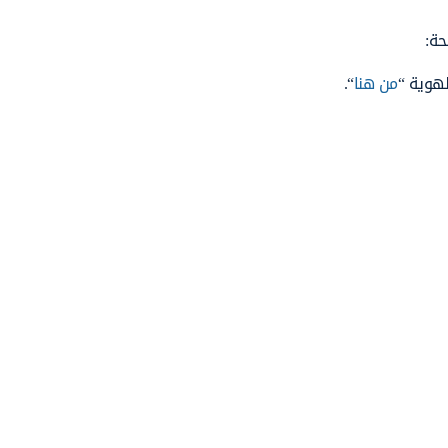
حة:
لهوية “
من هنا
“.