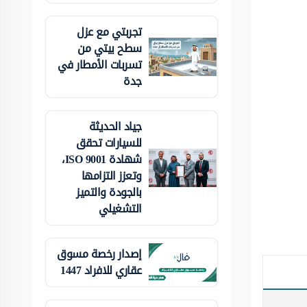
تجربتي مع عزل
سطح بيتي من
تسربات الأمطار في
جدة
جياد الحديثة
للسيارات تحقق
شهادة ISO 9001،
وتعزز التزامها
بالجودة والتميز
التشغيلي
إصدار رخصة مسوق
عقاري للافراد 1447