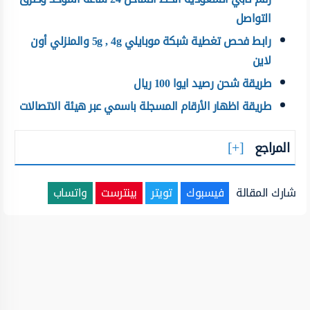
التواصل
رابط فحص تغطية شبكة موبايلي 5g , 4g والمنزلي أون
لاين
طريقة شحن رصيد ايوا 100 ريال
طريقة اظهار الأرقام المسجلة باسمي عبر هيئة الاتصالات
المراجع
شارك المقالة
فيسبوك
تويتر
بينترست
واتساب