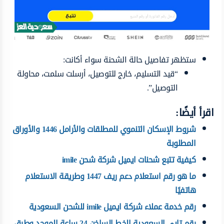
ستظهر تفاصيل حالة الشحنة سواء أكانت:
“قيد التسليم، خارج للتوصيل، أرسلت سلمت، محاولة
التوصيل”.
اقرأ أيضًا:
شروط الإسكان التنموي للمطلقات والأرامل 1446 والأوراق
المطلوبة
كيفية تتبع شحنات ايميل شركة شحن imile
ما هو رقم استعلام دعم ريف 1447 وطريقة الاستعلام
هاتفيًا
رقم خدمة عملاء شركة ايميل imile للشحن السعودية
رقم تابي السعودية الخط الساخن 24 ساعة الموحد وطرق