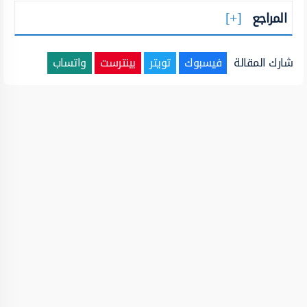
المراجع
شارك المقالة
فيسبوك
تويتر
بينترست
واتساب