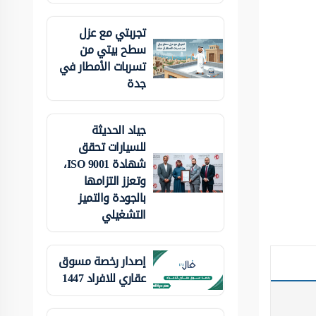
تجربتي مع عزل
سطح بيتي من
تسربات الأمطار في
جدة
جياد الحديثة
للسيارات تحقق
شهادة ISO 9001،
وتعزز التزامها
بالجودة والتميز
التشغيلي
إصدار رخصة مسوق
عقاري للافراد 1447