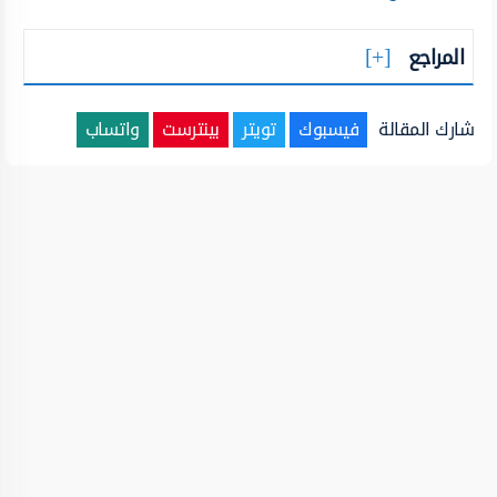
المراجع
شارك المقالة
فيسبوك
تويتر
بينترست
واتساب