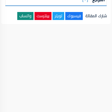
شارك المقالة
فيسبوك
تويتر
بينترست
واتساب