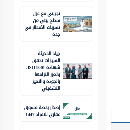
تجربتي مع عزل
سطح بيتي من
تسربات الأمطار في
جدة
جياد الحديثة
للسيارات تحقق
شهادة ISO 9001،
وتعزز التزامها
بالجودة والتميز
التشغيلي
إصدار رخصة مسوق
عقاري للافراد 1447