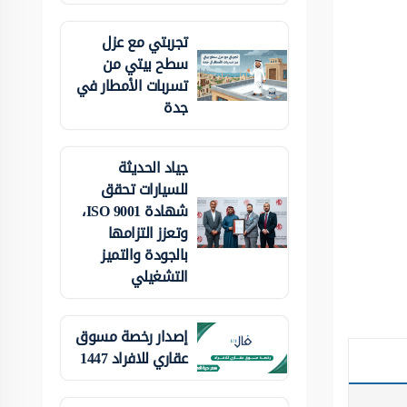
تجربتي مع عزل
سطح بيتي من
تسربات الأمطار في
جدة
جياد الحديثة
للسيارات تحقق
شهادة ISO 9001،
وتعزز التزامها
بالجودة والتميز
التشغيلي
إصدار رخصة مسوق
عقاري للافراد 1447