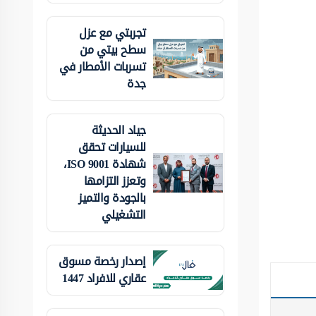
تجربتي مع عزل
سطح بيتي من
تسربات الأمطار في
جدة
جياد الحديثة
للسيارات تحقق
شهادة ISO 9001،
وتعزز التزامها
بالجودة والتميز
التشغيلي
إصدار رخصة مسوق
عقاري للافراد 1447