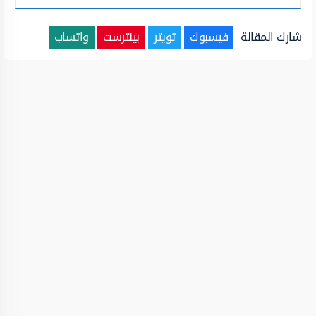
شارك المقالة
فيسبوك
تويتر
بينترست
واتساب