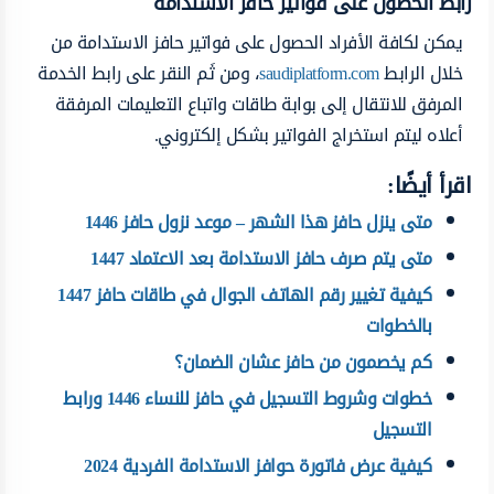
رابط الحصول على فواتير حافز الاستدامة
يمكن لكافة الأفراد الحصول على فواتير حافز الاستدامة من
خلال الرابط
saudiplatform.com
، ومن ثَم النقر على رابط الخدمة
المرفق للانتقال إلى بوابة طاقات واتباع التعليمات المرفقة
أعلاه ليتم استخراج الفواتير بشكل إلكتروني.
اقرأ أيضًا:
متى ينزل حافز هذا الشهر – موعد نزول حافز 1446
متى يتم صرف حافز الاستدامة بعد الاعتماد 1447
كيفية تغيير رقم الهاتف الجوال في طاقات حافز 1447
بالخطوات
كم يخصمون من حافز عشان الضمان؟
خطوات وشروط التسجيل في حافز للنساء 1446 ورابط
التسجيل
كيفية عرض فاتورة حوافز الاستدامة الفردية 2024