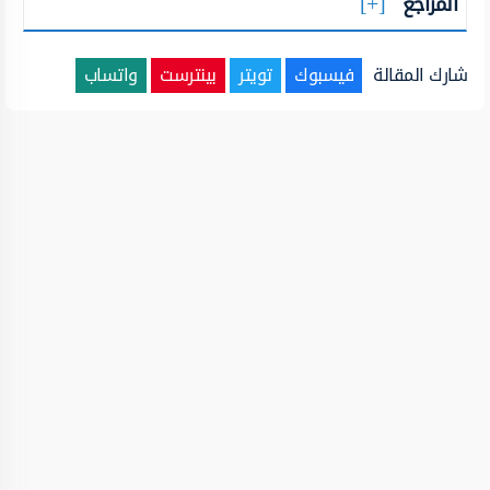
المراجع
شارك المقالة
فيسبوك
تويتر
بينترست
واتساب