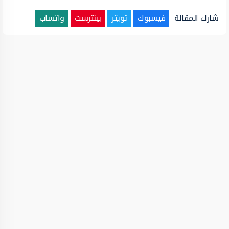
شارك المقالة
فيسبوك
تويتر
بينترست
واتساب