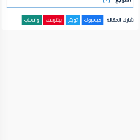
شارك المقالة
فيسبوك
تويتر
بينترست
واتساب