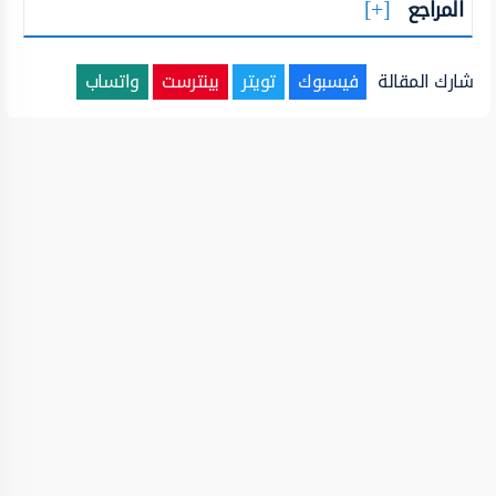
المراجع
شارك المقالة
فيسبوك
تويتر
بينترست
واتساب