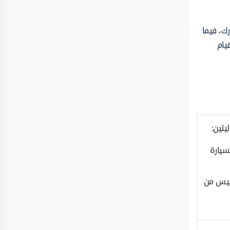
رك، فيما
يام
يتين:
السيارة
، وليس من