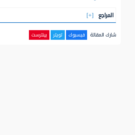
المراجع
شارك المقالة
فيسبوك
تويتر
بينترست