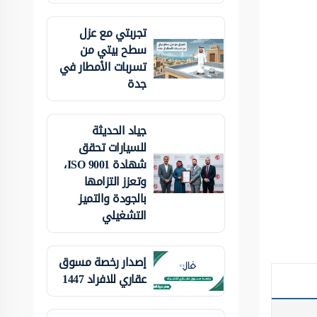
تجربتي مع عزل
سطح بيتي من
تسربات الأمطار في
جدة
جياد الحديثة
للسيارات تحقق
شهادة ISO 9001،
وتعزز التزامها
بالجودة والتميز
التشغيلي
إصدار رخصة مسوق
عقاري للافراد 1447