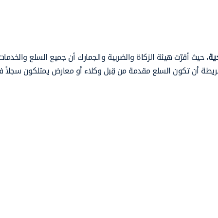
ية
، حيث أقرّت هيئة الزكاة والضريبة والجمارك أن جميع السلع والخدمات
سيارات تخضع لضريبة القيمة المضافة بنسبة 15%، شريطة أن تكون السلع مقدمة من قِبل وكلاء أو معارض يمتلكون س