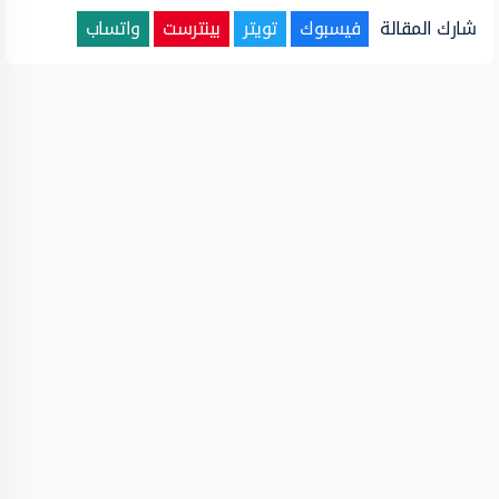
شارك المقالة
فيسبوك
تويتر
بينترست
واتساب