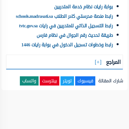
بوابة رايات نظام خدمة المتدربين
رابط منصة مدرستي كادر الطلاب schools.madrasati.sa
رابط التسجيل الذاتي للمتدربين في رايات tvtc.gov.sa
طريقة تحديث رقم الجوال في نظام فارس
رابط وخطوات تسجيل الدخول في بوابة رايات 1446
المراجع
شارك المقالة
فيسبوك
تويتر
بينترست
واتساب