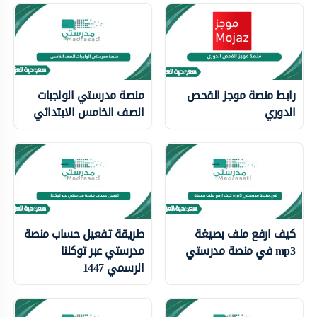
رابط منصة موجز الفحص
منصة مدرستي الواجبات
الدوري
الصف الخامس الابتدائي
كيف ارفع ملف بصيغة
طريقة تفعيل حساب منصة
mp3 في منصة مدرستي
مدرستي عبر توكلنا
الرسمي 1447