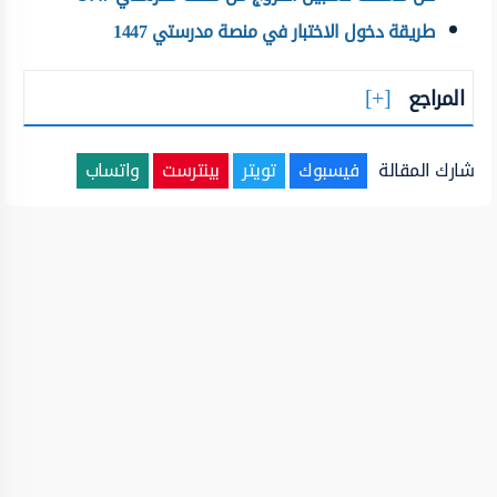
طريقة دخول الاختبار في منصة مدرستي 1447
المراجع
شارك المقالة
فيسبوك
تويتر
بينترست
واتساب