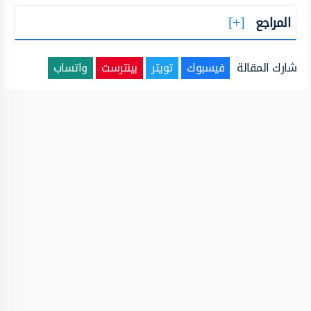
المراجع
شارك المقالة
فيسبوك
تويتر
بينترست
واتساب