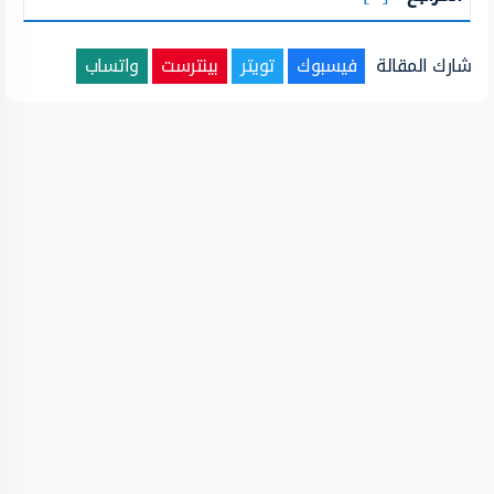
شارك المقالة
فيسبوك
تويتر
بينترست
واتساب