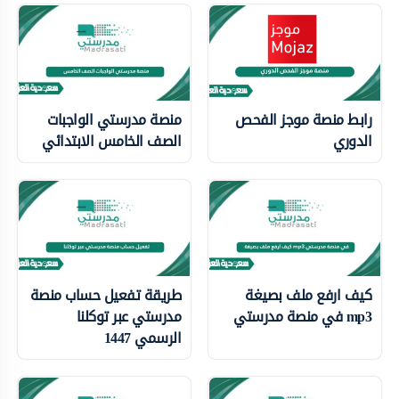
رابط منصة موجز الفحص
منصة مدرستي الواجبات
الدوري
الصف الخامس الابتدائي
كيف ارفع ملف بصيغة
طريقة تفعيل حساب منصة
mp3 في منصة مدرستي
مدرستي عبر توكلنا
الرسمي 1447