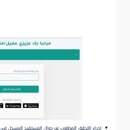
إجراء التحقق المطلوب عبر جوال المستفيد المسجل في ب