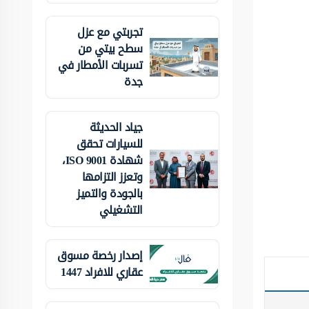
تجربتي مع عزل
سطح بيتي من
تسربات الأمطار في
جدة
جياد الحديثة
للسيارات تحقق
شهادة ISO 9001،
وتعزز التزامها
بالجودة والتميز
التشغيلي
إصدار رخصة مسوق
عقاري للافراد 1447