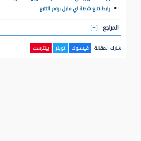
رابط تتبع شحنة اي مايل برقم التتبع
المراجع
شارك المقالة
فيسبوك
تويتر
بينترست