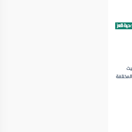
يث
لمختلفة