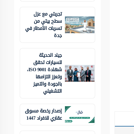
تجربتي مع عزل
سطح بيتي من
تسربات الأمطار في
جدة
جياد الحديثة
للسيارات تحقق
شهادة ISO 9001،
وتعزز التزامها
بالجودة والتميز
التشغيلي
إصدار رخصة مسوق
عقاري للافراد 1447