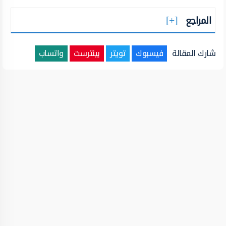
المراجع
شارك المقالة
فيسبوك
تويتر
بينترست
واتساب