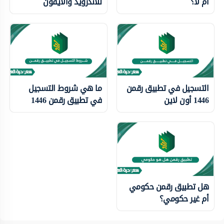
أم لا؟
للأندرويد والآيفون
التسجيل في تطبيق رقمن
ما هي شروط التسجيل
1446 أون لاين
في تطبيق رقمن 1446
هل تطبيق رقمن حكومي
أم غير حكومي؟