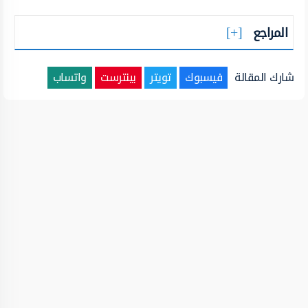
المراجع
شارك المقالة
فيسبوك
تويتر
بينترست
واتساب