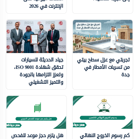
الإنترنت في 2026
تجربتي مع عزل سطح بيتي
جياد الحديثة للسيارات
من تسربات الأمطار في
تحقق شهادة ISO 9001،
جدة
وتعزز التزامها بالجودة
والتميز التشغيلي
كم رسوم الخروج النهائي
هل يلزم حجز موعد للفحص