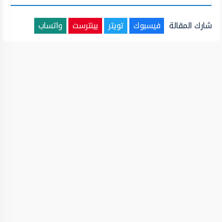
شارك المقالة
فيسبوك
تويتر
بينترست
واتساب