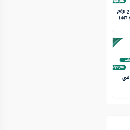
ج برقم
1
 في