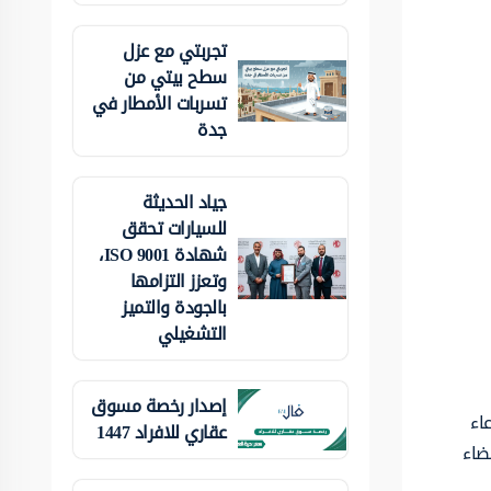
تجربتي مع عزل
سطح بيتي من
تسربات الأمطار في
جدة
جياد الحديثة
للسيارات تحقق
شهادة ISO 9001،
وتعزز التزامها
بالجودة والتميز
التشغيلي
إصدار رخصة مسوق
اء
عقاري للافراد 1447
ضاء