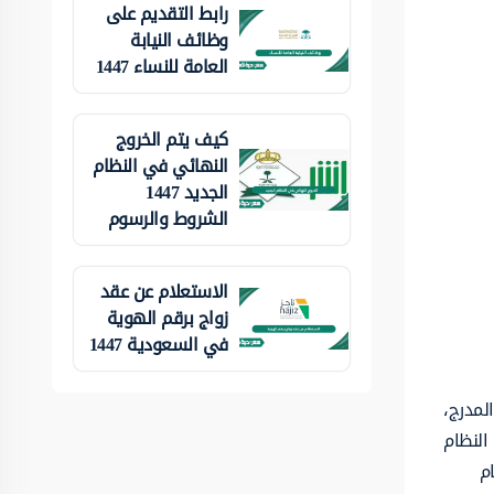
رابط التقديم على
وظائف النيابة
العامة للنساء 1447
كيف يتم الخروج
النهائي في النظام
الجديد 1447
الشروط والرسوم
الاستعلام عن عقد
زواج برقم الهوية
في السعودية 1447
المدرج،
وزراء رقم 140 بتاريخ 13 / 8 / 1409، وإذ تضمنّ النظام
م