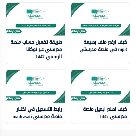
كيف ارفع ملف بصيغة
طريقة تفعيل حساب منصة
mp3 في منصة مدرستي
مدرستي عبر توكلنا
الرسمي 1447
كيف اطلع ايميل منصة
رابط التسجيل في اختبار
مدرستي 1447
منصة مدرستي madrasati