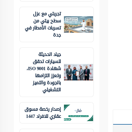
تجربتي مع عزل
سطح بيتي من
تسربات الأمطار في
جدة
جياد الحديثة
للسيارات تحقق
شهادة ISO 9001،
وتعزز التزامها
بالجودة والتميز
التشغيلي
إصدار رخصة مسوق
عقاري للافراد 1447