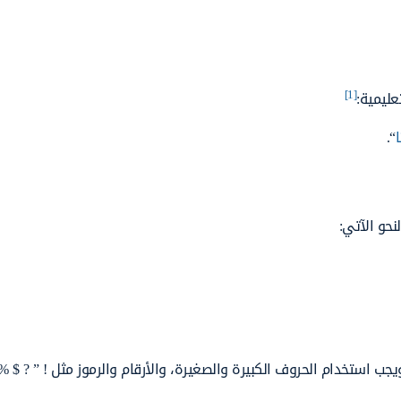
[1]
عليمية:
“.
نحو الآتي: