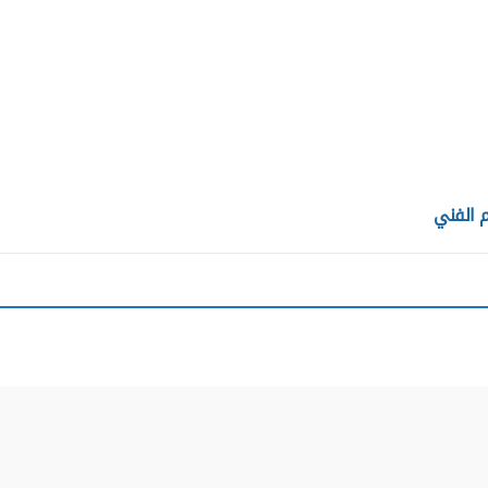
م الفني