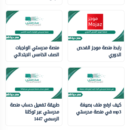
رابط منصة موجز الفحص
منصة مدرستي الواجبات
الدوري
الصف الخامس الابتدائي
كيف ارفع ملف بصيغة
طريقة تفعيل حساب منصة
mp3 في منصة مدرستي
مدرستي عبر توكلنا
الرسمي 1447