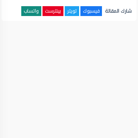
شارك المقالة
فيسبوك
تويتر
بينترست
واتساب