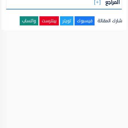
المراجع
شارك المقالة
فيسبوك
تويتر
بينترست
واتساب