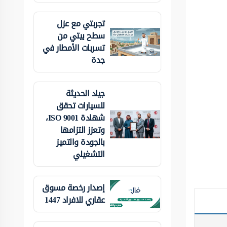
تجربتي مع عزل
سطح بيتي من
تسربات الأمطار في
جدة
جياد الحديثة
للسيارات تحقق
شهادة ISO 9001،
وتعزز التزامها
بالجودة والتميز
التشغيلي
إصدار رخصة مسوق
عقاري للافراد 1447