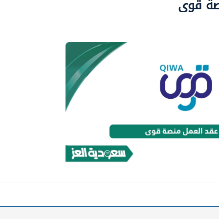
صة قوى