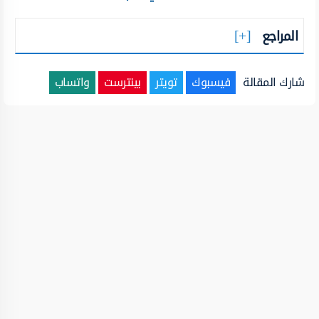
المراجع
شارك المقالة
فيسبوك
تويتر
بينترست
واتساب