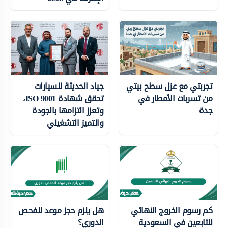
تجربتي مع عزل سطح بيتي
جياد الحديثة للسيارات
من تسربات الأمطار في
تحقق شهادة ISO 9001،
جدة
وتعزز التزامها بالجودة
والتميز التشغيلي
كم رسوم الخروج النهائي
هل يلزم حجز موعد للفحص
للتابعين في السعودية
الدوري؟