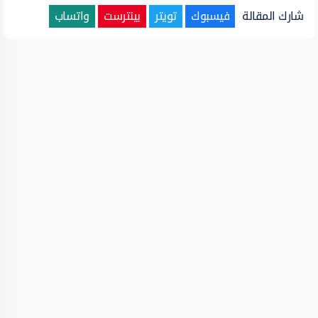
شارك المقالة
فيسبوك
تويتر
بينترست
واتساب