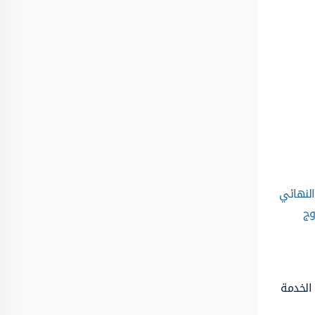
النهائي
وج
 الخدمة