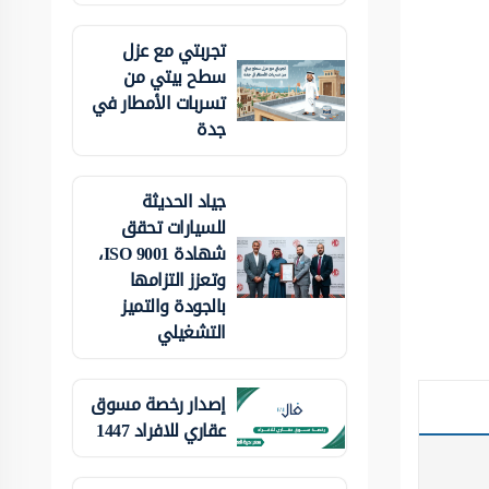
تجربتي مع عزل
سطح بيتي من
تسربات الأمطار في
جدة
جياد الحديثة
للسيارات تحقق
شهادة ISO 9001،
وتعزز التزامها
بالجودة والتميز
التشغيلي
إصدار رخصة مسوق
عقاري للافراد 1447