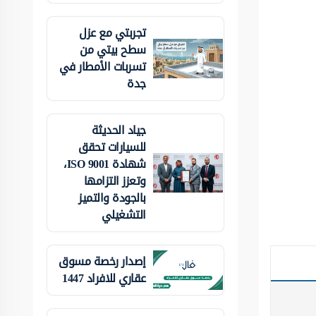
تجربتي مع عزل
سطح بيتي من
تسربات الأمطار في
جدة
جياد الحديثة
للسيارات تحقق
شهادة ISO 9001،
وتعزز التزامها
بالجودة والتميز
التشغيلي
إصدار رخصة مسوق
عقاري للافراد 1447