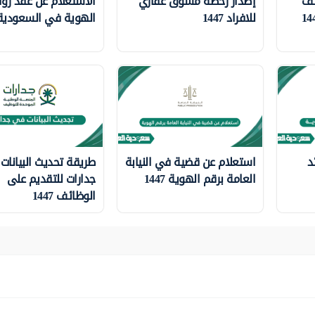
ئف
إصدار رخصة مسوق عقاري
الاستعلام عن عقد زوا
للافراد 1447
الهوية في السعودية 447
د
استعلام عن قضية في النيابة
طريقة تحديث البيانات
العامة برقم الهوية 1447
جدارات للتقديم على
الوظائف 1447