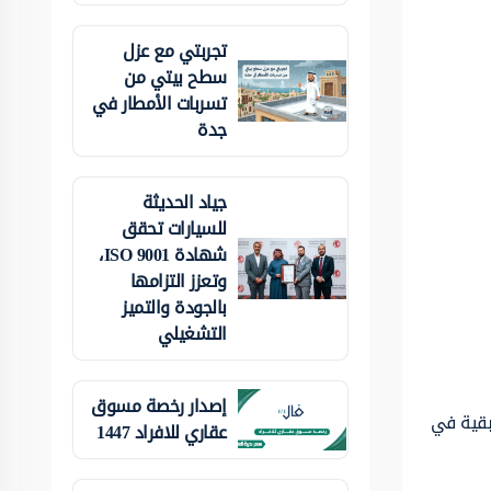
تجربتي مع عزل
سطح بيتي من
تسربات الأمطار في
جدة
جياد الحديثة
للسيارات تحقق
شهادة ISO 9001،
وتعزز التزامها
بالجودة والتميز
التشغيلي
إصدار رخصة مسوق
تبقية في
عقاري للافراد 1447