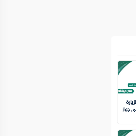
يارة
لى جواز