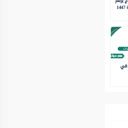
ج برقم
1
 في