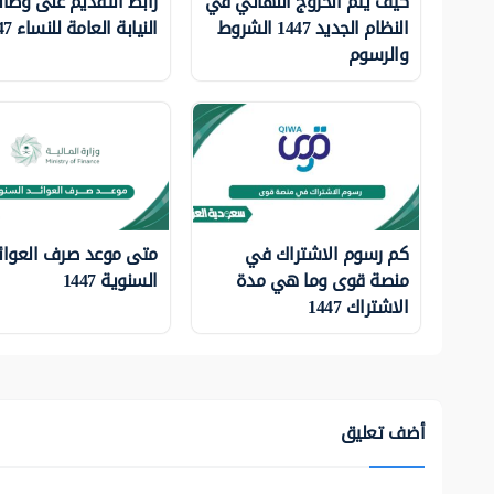
كيف يتم الخروج النهائي في
رابط التقديم على وظا
النظام الجديد 1447 الشروط
النيابة العامة للنساء 1447
والرسوم
كم رسوم الاشتراك في
متى موعد صرف العوائ
منصة قوى وما هي مدة
السنوية 1447
الاشتراك 1447
أضف تعليق